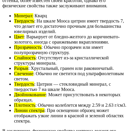
оттенка, более известен своей красотой, однако его
физические свойства также заслуживают внимания.
Минерал:
Кварц
Твердость
: На шкале Мооса цитрин имеет твердость 7,
что делает его достаточно прочным для большинства
ювелирных изделий.
Цвет
: Варьирует от бледно-желтого до коричневато-
золотого, иногда с оранжевыми вкраплениями.
Прозрачность
: Обычно прозрачен или имеет
полупрозрачную структуру.
Спайность
: Отсутствует из-за кристаллической
структуры минерала.
Разрыв
: Хрустальный, гранен или раковинчатый.
Свечение
: Обычно не светится под ультрафиолетовым
светом.
Твердость
: Цитрин — стекловидный минерал, с
твердостью 7 на шкале Мооса.
Двойникование
: Может присутствовать в некоторых
образцах.
Плотность
: Обычно колеблется между 2.59 и 2.63 г/см3.
Линии спектра
: При освещении образец может
отображать узкие линии в красной и зеленой областях
спектра.
В заключение, физические свойства цитрина делают его