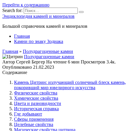
Перейти к содержанию
Search for:
Энциклопедия камней и минералов
Большой справочник камней и минералов
Главная
Камни по знаку Зодиака
Главная
»
Полудрагоценные камни
Полудрагоценные камни
Автор
Сергей Бергер
На чтение
6 мин
Просмотров
3.4к.
Опубликовано
21.02.2023
Содержание
Камень Цитрин: излучающий солнечный блеск камень,
покоривший мир ювелирного искусства
Физические свойства
Химические свойства
Цвета и разновидности
Историческая справка
Где добывают
Сферы применения
Целебные свойства
Магические свойства цитрина