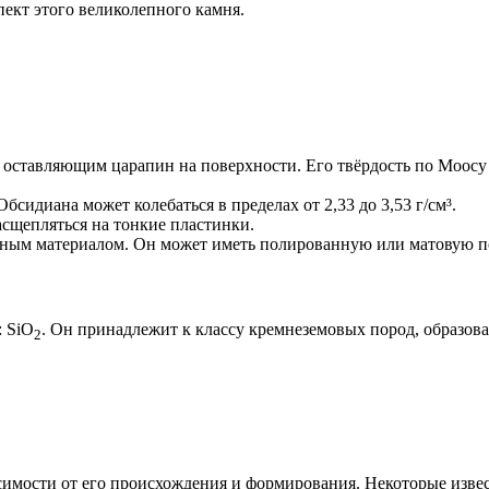
ект этого великолепного камня.
оставляющим царапин на поверхности. Его твёрдость по Моосу с
сидиана может колебаться в пределах от 2,33 до 3,53 г/см³.
сщепляться на тонкие пластинки.
ным материалом. Он может иметь полированную или матовую пов
 SiO
. Он принадлежит к классу кремнеземовых пород, образов
2
симости от его происхождения и формирования. Некоторые изве