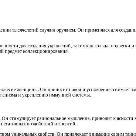
жении тысячелетий служил оружием. Он применялся для создани
ности для создания украшений, таких как кольца, подвески и б
ый предмет коллекционирования.
вновесие женщины. Он приносит покой и успокоение, снимает э
рганизма и укреплению иммунной системы.
Он стимулирует рациональное мышление, приводит к ясности м
 негативных воздействий и энергий.
твом уникальных свойств. Он привлекает внимание своим таин