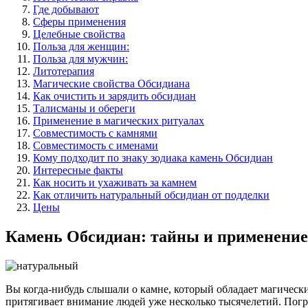
Где добывают
Сферы применения
Целебные свойства
Польза для женщин:
Польза для мужчин:
Литотерапия
Магические свойства Обсидиана
Как очистить и зарядить обсидиан
Талисманы и обереги
Применение в магических ритуалах
Совместимость с камнями
Совместимость с именами
Кому подходит по знаку зодиака камень Обсидиан
Интересные факты
Как носить и ухаживать за камнем
Как отличить натуральный обсидиан от подделки
Цены
Камень Обсидиан: тайны и применение
Вы когда-нибудь слышали о камне, который обладает магическ
притягивает внимание людей уже несколько тысячелетий. Погру