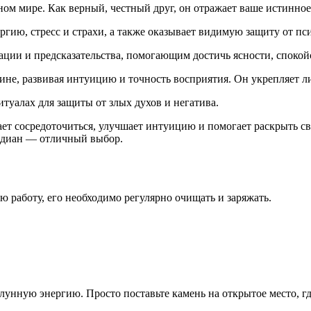
ном мире. Как верный, честный друг, он отражает ваше истинно
гию, стресс и страхи, а также оказывает видимую защиту от пс
ции и предсказательства, помогающим достичь ясности, спокойс
ине, развивая интуицию и точность восприятия. Он укрепляет л
туалах для защиты от злых духов и негатива.
ет сосредоточиться, улучшает интуицию и помогает раскрыть с
сидиан — отличный выбор.
 работу, его необходимо регулярно очищать и заряжать.
лунную энергию. Просто поставьте камень на открытое место, г