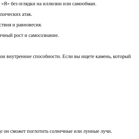
е «Я» без оглядки на иллюзии или самообман.
ихических атак.
твия и равновесия.
ичный рост и самосознание.
вои внутренние способности. Если вы ищете камень, который
де он сможет поглотить солнечные или лунные лучи.