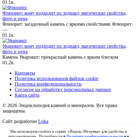
0
1.1к.
Флюорит: кому подходит по зодиаку, магические свойства,
фото и цена
Флюорит: загадочный камень с яркими свойствами Флюорит
—
0
1.1к.
Уваровит: кому подходит по зодиаку, магические свойства,
фото и цена
Камень Уваровит: прекрасный камень с ярким блеском
0
1.2к.
Контакты
Политика использования файлов cookie
Политика конфиденциальности
Согласие на обработку персональных данных
Карта сайта
© 2026 Энциклопедия камней и минералов. Все права
защищены.
Сайт разработан
Loka
Мы используем cookies и сервис «Яндекс.Метрика» для удобства и
персонализации. Подробности
в
Политике конфиденциальности
и в