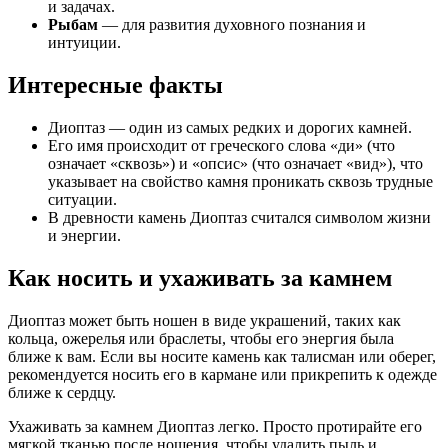
и задачах.
Рыбам
— для развития духовного познания и
интуиции.
Интересные факты
Диоптаз — один из самых редких и дорогих камней.
Его имя происходит от греческого слова «ди» (что
означает «сквозь») и «опсис» (что означает «вид»), что
указывает на свойство камня проникать сквозь трудные
ситуации.
В древности камень Диоптаз считался символом жизни
и энергии.
Как носить и ухаживать за камнем
Диоптаз может быть ношен в виде украшений, таких как
кольца, ожерелья или браслеты, чтобы его энергия была
ближе к вам. Если вы носите камень как талисман или оберег,
рекомендуется носить его в кармане или прикрепить к одежде
ближе к сердцу.
Ухаживать за камнем Диоптаз легко. Просто протирайте его
мягкой тканью после ношения, чтобы удалить пыль и