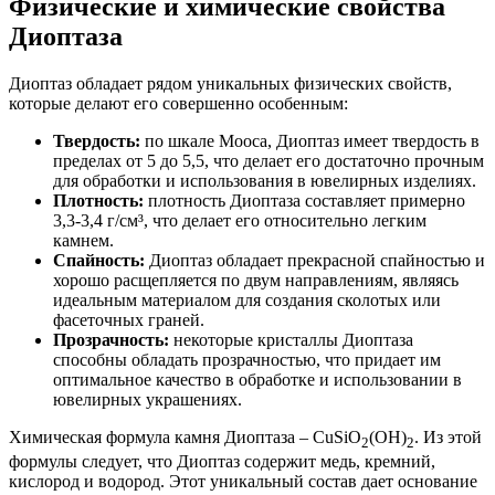
Физические и химические свойства
Диоптаза
Диоптаз обладает рядом уникальных физических свойств,
которые делают его совершенно особенным:
Твердость:
по шкале Мооса, Диоптаз имеет твердость в
пределах от 5 до 5,5, что делает его достаточно прочным
для обработки и использования в ювелирных изделиях.
Плотность:
плотность Диоптаза составляет примерно
3,3-3,4 г/см³, что делает его относительно легким
камнем.
Спайность:
Диоптаз обладает прекрасной спайностью и
хорошо расщепляется по двум направлениям, являясь
идеальным материалом для создания сколотых или
фасеточных граней.
Прозрачность:
некоторые кристаллы Диоптаза
способны обладать прозрачностью, что придает им
оптимальное качество в обработке и использовании в
ювелирных украшениях.
Химическая формула камня Диоптаза – CuSiO
(OH)
. Из этой
2
2
формулы следует, что Диоптаз содержит медь, кремний,
кислород и водород. Этот уникальный состав дает основание